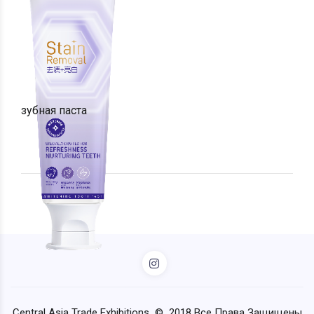
зубная паста
Central Asia Trade Exhibitions © 2018 Все Права Защищены