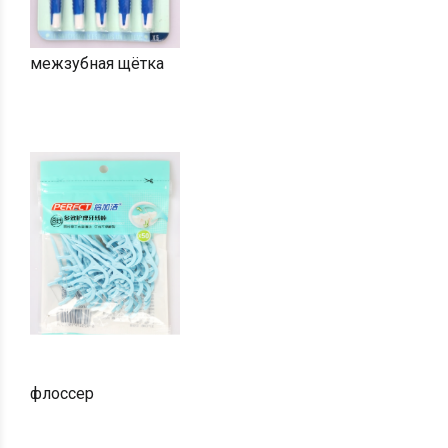
межзубная щётка
флоссер